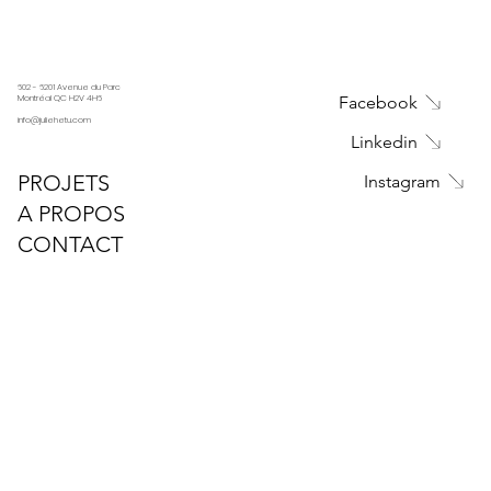
602 - 6201 Avenue du Parc
Facebook
Montréal QC H2V 4H6
info@juliehetu.com
Linkedin
PROJETS
Instagram
A PROPOS
CONTACT