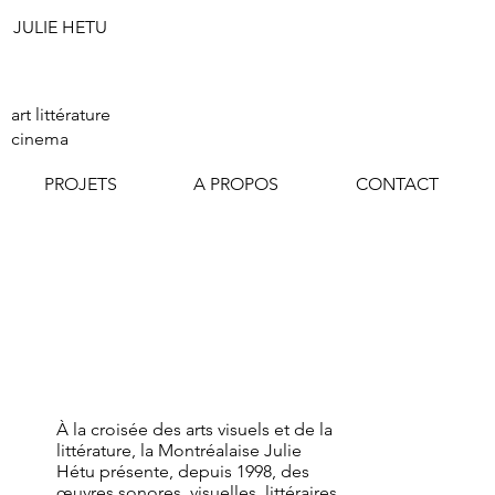
JULIE HETU
Start Now
art littérature
cinema
PROJETS
A PROPOS
CONTACT
À la croisée des arts visuels et de la
littérature, la Montréalaise Julie
Hétu présente, depuis 1998, des
œuvres sonores, visuelles, littéraires