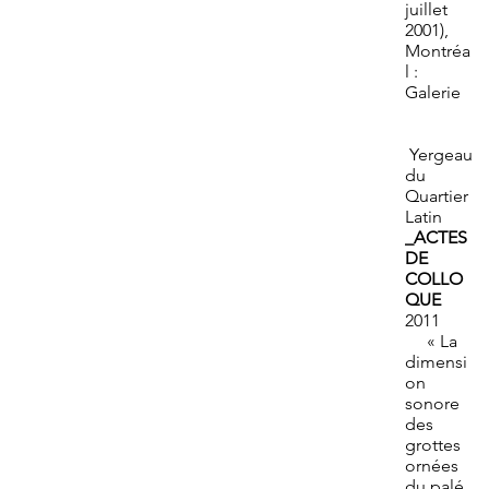
juillet
2001),
Montréa
l :
Galerie
Yergeau
du
Quartier
Latin
_ACTES
DE
COLLO
QUE
2011
« La
dimensi
on
sonore
des
grottes
ornées
du palé