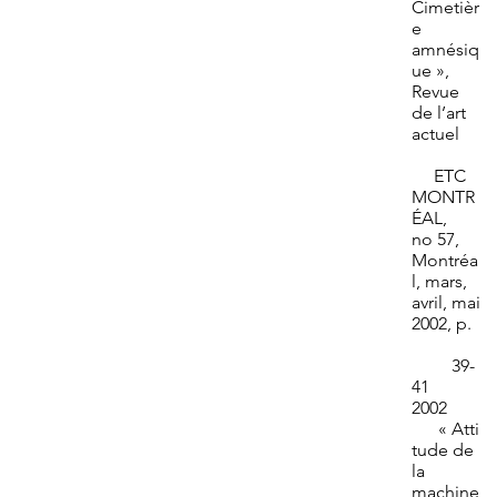
Cimetièr
e
amnésiq
ue »,
Revue
de l’art
actuel
ETC
MONTR
ÉAL,
no 57,
Montréa
l, mars,
avril, mai
2002, p.
39-
41
2002
« Atti
tude de
la
machine