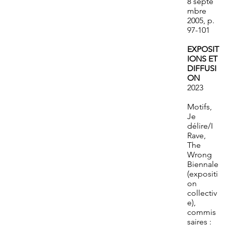
8 septe
mbre
2005, p.
97-101
EXPOSIT
IONS ET
DIFFUSI
ON
2023
Motifs,
Je
délire/I
Rave,
The
Wrong
Biennale
(expositi
on
collectiv
e),
commis
saires :