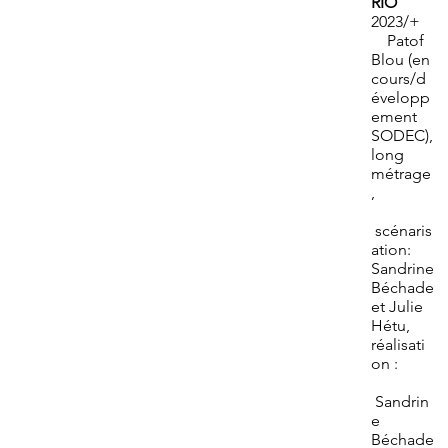
RIO
2023/+
Patof
Blou (en
cours/d
évelopp
ement
SODEC),
long
métrage
,
scénaris
ation:
Sandrine
Béchade
et Julie
Hétu,
réalisati
on :
Sandrin
e
Béchade