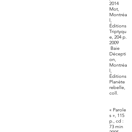
2014
Mot,
Montréa
l,
Éditions
Triptyqu
e, 204 p.
2009
Baie
Décepti
on,
Montréa
l,
Éditions
Planète
rebelle,
coll.
« Parole
s », 115
p., cd :
73 min