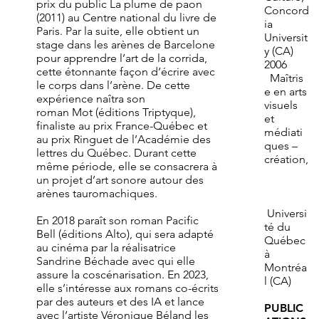
prix du public La plume de paon
Concord
(2011) au Centre national du livre de
ia
Paris. Par la suite, elle obtient un
Universit
stage dans les arènes de Barcelone
y (CA)
pour apprendre l’art de la corrida,
2006
cette étonnante façon d’écrire avec
Maîtris
le corps dans l’arène. De cette
e en arts
expérience naîtra son
visuels
roman Mot (éditions Triptyque),
et
finaliste au prix France-Québec et
médiati
au prix Ringuet de l’Académie des
ques –
lettres du Québec. Durant cette
création,
même période, elle se consacrera à
un projet d’art sonore autour des
arènes tauromachiques.
Universi
En 2018 paraît son roman Pacific
té du
Bell (éditions Alto), qui sera adapté
Québec
au cinéma par la réalisatrice
à
Sandrine Béchade avec qui elle
Montréa
assure la coscénarisation. En 2023,
l (CA)
elle s’intéresse aux romans co-écrits
par des auteurs et des IA et lance
PUBLIC
avec l’artiste Véronique Béland les