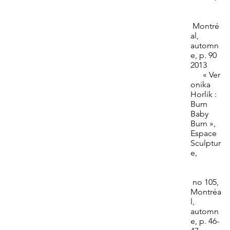
Montré
al,
automn
e, p. 90
2013
« Ver
onika
Horlik :
Burn
Baby
Burn »,
Espace
Sculptur
e,
no 105,
Montréa
l,
automn
e, p. 46-