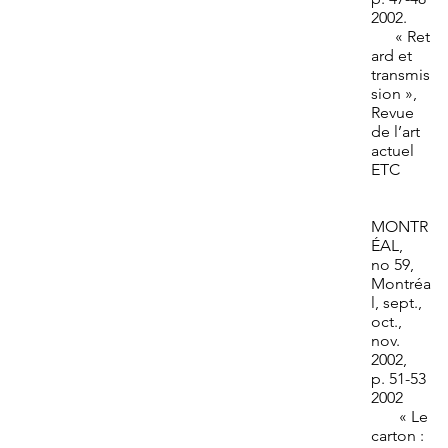
2002.
« Ret
ard et
transmis
sion »,
Revue
de l’art
actuel
ETC
MONTR
ÉAL,
no 59,
Montréa
l, sept.,
oct.,
nov.
2002,
p. 51-53
2002
« Le
carton :