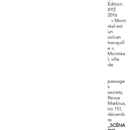
Édition
XYZ
2016
« Mont
réal est
un
volcan
tranquill
e »,
Montréa
l, ville
de
passage
s
secrets,
Revue
Mœbius,
no 151,
décemb
re
_SCÉNA