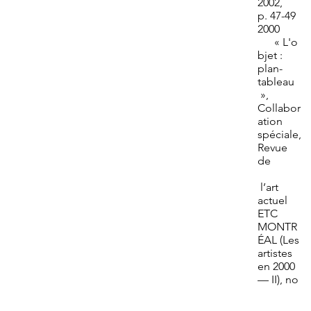
2002,
p. 47-49
2000
« L'o
bjet :
plan-
tableau
»,
Collabor
ation
spéciale,
Revue
de
l’art
actuel
ETC
MONTR
ÉAL (Les
artistes
en 2000
— II), no