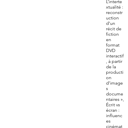
L’interte
xtualité :
reconstr
uction
d’un
récit de
fiction
en
format
DVD
interactif
, à partir
de la
producti
on
d’image
s
docume
ntaires »,
Écrit vs
écran :
influenc
es
cinémat