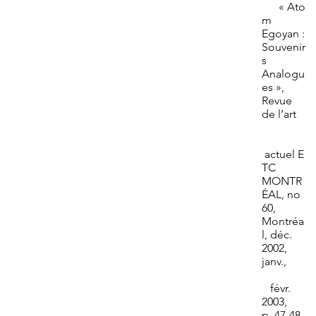
« Ato
m
Egoyan :
Souvenir
s
Analogu
es »,
Revue
de l’art
actuel E
TC
MONTR
ÉAL, no
60,
Montréa
l, déc.
2002,
janv.,
févr.
2003,
p. 47-48