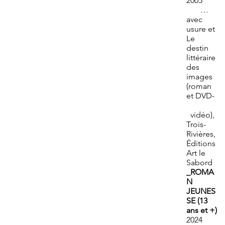
2005
…
avec
usure et
Le
destin
littéraire
des
images
(roman
et DVD-
vidéo),
Trois-
Rivières,
Éditions
Art le
Sabord
_ROMA
N
JEUNES
SE (13
ans et +)
2024