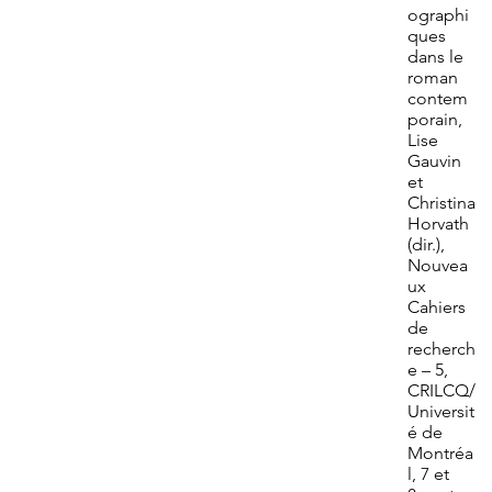
ographi
ques
dans le
roman
contem
porain,
Lise
Gauvin
et
Christina
Horvath
(dir.),
Nouvea
ux
Cahiers
de
recherch
e – 5,
CRILCQ/
Universit
é de
Montréa
l, 7 et