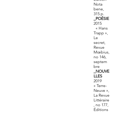
Nota
bene,
315 p.
_POÉSIE
2015
« Hans
Trapp »,
Le
secret,
Revue
Mœbius,
no 146,
septem
bre
_NOUVE
LLES
2019
« Terre-
Neuve »,
La Revue
Littéraire
, no 177,
Éditions