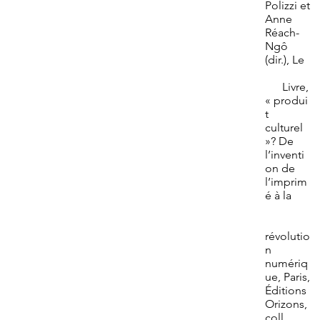
Polizzi et
Anne
Réach-
Ngô
(dir.), Le
Livre,
« produi
t
culturel
»? De
l’inventi
on de
l’imprim
é à la
révolutio
n
numériq
ue, Paris,
Éditions
Orizons,
coll.