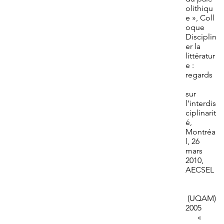
olithiqu
e », Coll
oque
Disciplin
er la
littératur
e :
regards
sur
l’interdis
ciplinarit
é,
Montréa
l, 26
mars
2010,
AECSEL
(UQAM)
2005
«