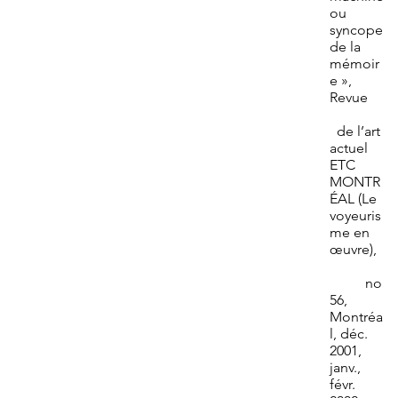
ou
syncope
de la
mémoir
e »,
Revue
de l’art
actuel
ETC
MONTR
ÉAL (Le
voyeuris
me en
œuvre),
no
56,
Montréa
l, déc.
2001,
janv.,
févr.