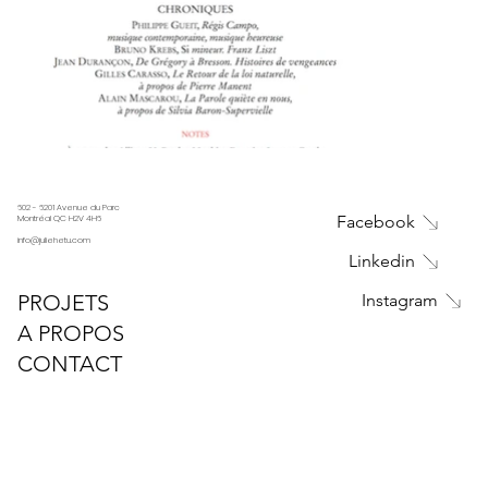
602 - 6201 Avenue du Parc
Facebook
Montréal QC H2V 4H6
info@juliehetu.com
Linkedin
PROJETS
Instagram
A PROPOS
CONTACT