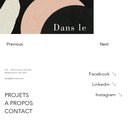
Previous
Next
602 - 6201 Avenue du Parc
Facebook
Montréal QC H2V 4H6
info@juliehetu.com
Linkedin
PROJETS
Instagram
A PROPOS
CONTACT