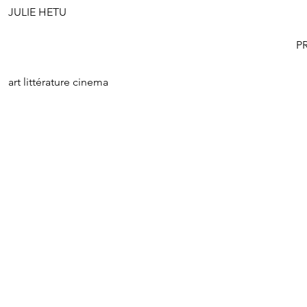
JULIE HETU
P
art littérature cinema
Start Now